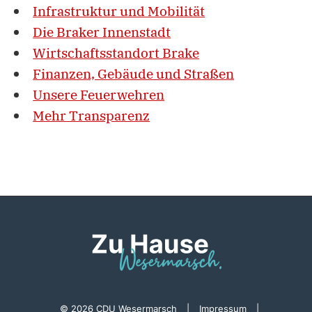
Infrastruktur und Mobilität
Die Braker Innenstadt
Wirtschaftsstandort Brake
Finanzen, Gebäude und Straßen
Unsere Feuerwehren
Mehr Transparenz
© 2026 CDU Wesermarsch
|
Impressum
|